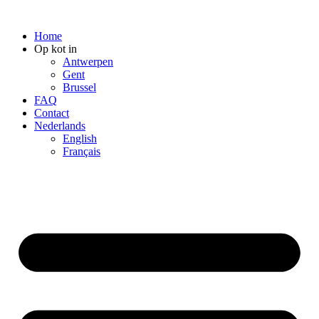
Ga
naar
Home
de
Op kot in
inhoud
Antwerpen
Gent
Brussel
FAQ
Contact
Nederlands
English
Français