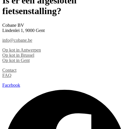
Is er een afgesloten
fietsenstalling?
Cobane BV
Lindenlei 1, 9000 Gent
info@cobane.be
Op kot in Antwerpen
Op kot in Brussel
Op kot in Gent
Contact
FAQ
Facebook